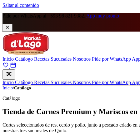
Saltar al contenido
Pide por WhatsApp al +593 98 821 9382.
App muy pronto
Inicio
Catálogo
Recetas
Sucursales
Nosotros
Pide por WhatsApp
App
Inicio
Catálogo
Recetas
Sucursales
Nosotros
Pide por WhatsApp
App
Inicio
/
Catálogo
Catálogo
Tienda de Carnes Premium y Mariscos en
Cortes seleccionados de res, cerdo y pollo, junto a pescado criado en
nuestras tres sucursales de Quito.