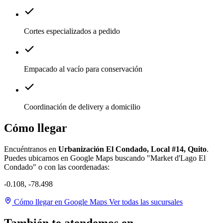
Cortes especializados a pedido
Empacado al vacío para conservación
Coordinación de delivery a domicilio
Cómo llegar
Encuéntranos en
Urbanización El Condado, Local #14, Quito
.
Puedes ubicarnos en Google Maps buscando "Market d'Lago El
Condado" o con las coordenadas:
-0.108, -78.498
Cómo llegar en Google Maps
Ver todas las sucursales
Leaflet
|
©
colaboradores de OpenStreetMap
+
También te atendemos en