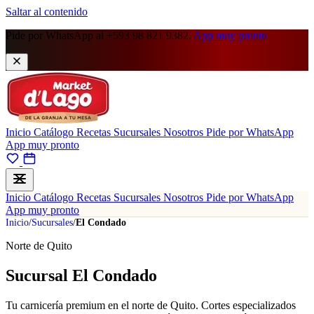
Saltar al contenido
Pide por WhatsApp al +593 98 821 9382.
App muy pronto
Inicio
Catálogo
Recetas
Sucursales
Nosotros
Pide por WhatsApp
App muy pronto
Inicio
Catálogo
Recetas
Sucursales
Nosotros
Pide por WhatsApp
App muy pronto
Inicio
/
Sucursales
/
El Condado
Norte de Quito
Sucursal El Condado
Tu carnicería premium en el norte de Quito. Cortes especializados