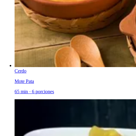
Cerdo
Mote Pata
65 min
·
6 porciones