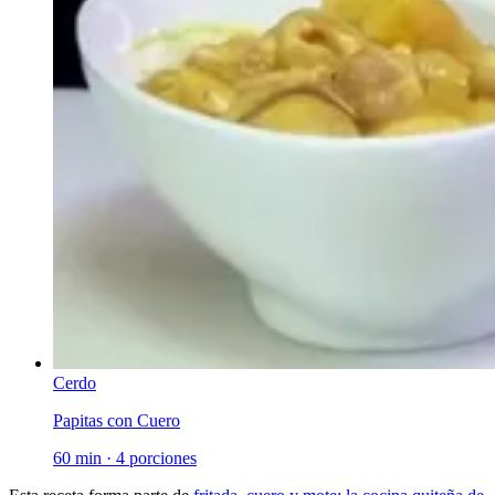
Cerdo
Papitas con Cuero
60 min
·
4 porciones