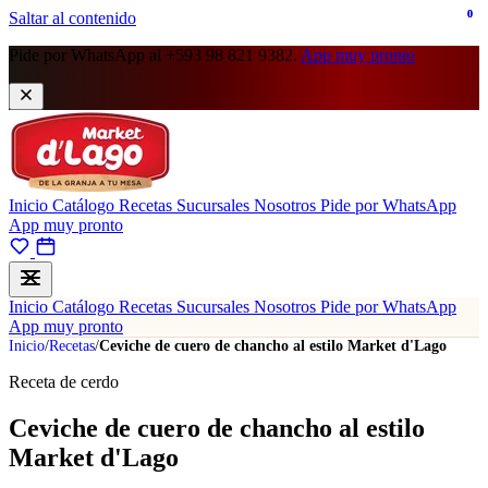
0
0
Saltar al contenido
Pide por WhatsApp al +593 98 821 9382.
App muy pronto
Inicio
Catálogo
Recetas
Sucursales
Nosotros
Pide por WhatsApp
App muy pronto
Inicio
Catálogo
Recetas
Sucursales
Nosotros
Pide por WhatsApp
App muy pronto
Inicio
/
Recetas
/
Ceviche de cuero de chancho al estilo Market d'Lago
Receta de cerdo
Ceviche de cuero de chancho al estilo
Market d'Lago