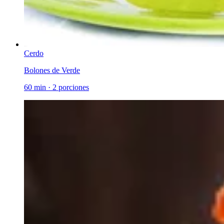
Cerdo
Bolones de Verde
60 min
·
2 porciones