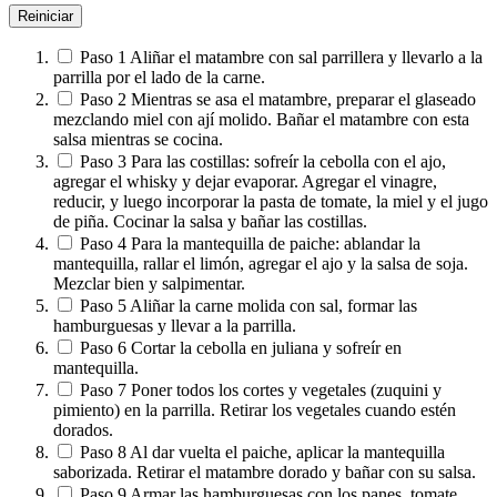
Reiniciar
Paso 1
Aliñar el matambre con sal parrillera y llevarlo a la
parrilla por el lado de la carne.
Paso 2
Mientras se asa el matambre, preparar el glaseado
mezclando miel con ají molido. Bañar el matambre con esta
salsa mientras se cocina.
Paso 3
Para las costillas: sofreír la cebolla con el ajo,
agregar el whisky y dejar evaporar. Agregar el vinagre,
reducir, y luego incorporar la pasta de tomate, la miel y el jugo
de piña. Cocinar la salsa y bañar las costillas.
Paso 4
Para la mantequilla de paiche: ablandar la
mantequilla, rallar el limón, agregar el ajo y la salsa de soja.
Mezclar bien y salpimentar.
Paso 5
Aliñar la carne molida con sal, formar las
hamburguesas y llevar a la parrilla.
Paso 6
Cortar la cebolla en juliana y sofreír en
mantequilla.
Paso 7
Poner todos los cortes y vegetales (zuquini y
pimiento) en la parrilla. Retirar los vegetales cuando estén
dorados.
Paso 8
Al dar vuelta el paiche, aplicar la mantequilla
saborizada. Retirar el matambre dorado y bañar con su salsa.
Paso 9
Armar las hamburguesas con los panes, tomate,