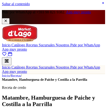
0
0
Saltar al contenido
Pide por WhatsApp al +593 98 821 9382.
App muy pronto
Inicio
Catálogo
Recetas
Sucursales
Nosotros
Pide por WhatsApp
App muy pronto
Inicio
Catálogo
Recetas
Sucursales
Nosotros
Pide por WhatsApp
App muy pronto
Inicio
/
Recetas
/
Matambre, Hamburguesa de Paiche y Costilla a la Parrilla
Receta de cerdo
Matambre, Hamburguesa de Paiche y
Costilla a la Parrilla