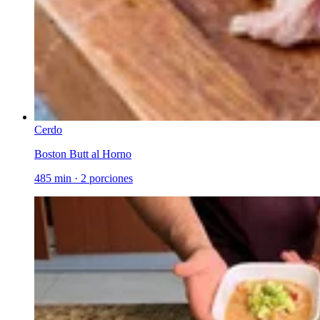
Cerdo
Boston Butt al Horno
485 min
·
2 porciones