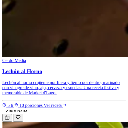
Cerdo
Media
Lechón al Horno
Lechón al horno crujiente por fuera y tierno por dentro, marinado
con vinagre de vino, ajo, cerveza y especias. Una receta festiva y
memorable de Market d'Lago.
5 h
10 porciones
Ver receta
DOMINADA